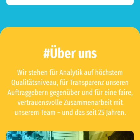
#Über uns
Wir stehen für Analytik auf höchstem
Qualitätsniveau, für Transparenz unseren
Auftraggebern gegenüber und für eine faire,
vertrauensvolle Zusammenarbeit mit
unserem Team – und das seit 25 Jahren.